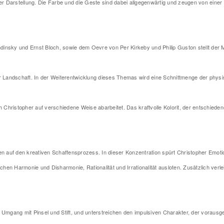
 der Darstellung. Die Farbe und die Geste sind dabei allgegenwärtig und zeugen von ein
dinsky und Ernst Bloch, sowie dem Oevre von Per Kirkeby und Philip Guston stellt der
Landschaft. In der Weiterentwicklung dieses Themas wird eine Schnittmenge der physis
ch Christopher auf verschiedene Weise abarbeitet. Das kraftvolle Kolorit, der entschie
sen auf den kreativen Schaffensprozess. In dieser Konzentration spürt Christopher Emoti
en Harmonie und Disharmonie, Rationalität und Irrationalität ausloten. Zusätzlich verl
n Umgang mit Pinsel und Stift, und unterstreichen den impulsiven Charakter, der voraus