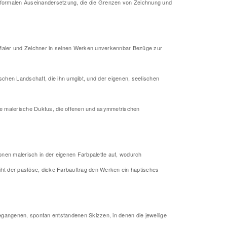
er formalen Auseinandersetzung, die die Grenzen von Zeichnung und
 Maler und Zeichner in seinen Werken unverkennbar Bezüge zur
chen Landschaft, die ihn umgibt, und der eigenen, seelischen
dene malerische Duktus, die offenen und asymmetrischen
onen malerisch in der eigenen Farbpalette auf, wodurch
eiht der pastöse, dicke Farbauftrag den Werken ein haptisches
gegangenen, spontan entstandenen Skizzen, in denen die jeweilige