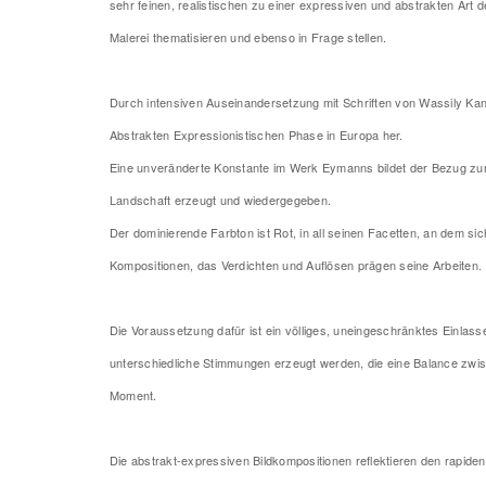
sehr feinen, realistischen zu einer expressiven und abstrakten Art
Malerei thematisieren und ebenso in Frage stellen.
Durch intensiven Auseinandersetzung mit Schriften von Wassily Kan
Abstrakten Expressionistischen Phase in Europa her.
Eine unveränderte Konstante im Werk Eymanns bildet der Bezug zur 
Landschaft erzeugt und wiedergegeben.
Der dominierende Farbton ist Rot, in all seinen Facetten, an dem si
Kompositionen, das Verdichten und Auflösen prägen seine Arbeiten.
Die Voraussetzung dafür ist ein völliges, uneingeschränktes Einlas
unterschiedliche Stimmungen erzeugt werden, die eine Balance zwisch
Moment.
Die abstrakt-expressiven Bildkompositionen reflektieren den rapide